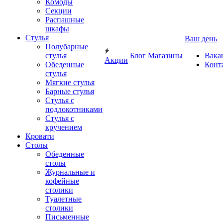
Комоды
Секции
Распашные
шкафы
Стулья
Ваш день
Полубарные
стулья
Блог
Магазины
Вака
Акции
Обеденные
Конт
стулья
Мягкие стулья
Барные стулья
Стулья с
подлокотниками
Стулья с
кручением
Кровати
Столы
Обеденные
столы
Журнальные и
кофейные
столики
Туалетные
столики
Письменные