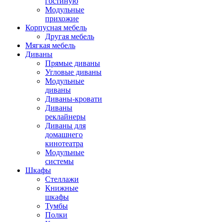
гостиную
Модульные
прихожие
Корпусная мебель
Другая мебель
Мягкая мебель
Диваны
Прямые диваны
Угловые диваны
Модульные
диваны
Диваны-кровати
Диваны
реклайнеры
Диваны для
домашнего
кинотеатра
Модульные
системы
Шкафы
Стеллажи
Книжные
шкафы
Тумбы
Полки