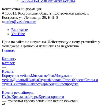
8-804-700-41-50
Опт мягкая/стулья
Контактная информация
156013, Костромская область, Костромской район, г.
Кострома, ул. Ленина, д. 20, Н.П. 8
order@vashden.com
Вконтакте
YouTube
Цена на сайте не актуальна. Действующую цену уточняйте у
менеджера. Приносим извинения за неудобства
Главная
—
Каталог
Каталог
—
Кресла
Корпусная мебель
Мягкая мебель
Модульная
мебель
Диваны
Шкафы
Стулья
Кровати
Столы
Кресла
Столы и
стулья
Текстиль и аксессуары
Акции
Распродажа
—
Кресла реклайнеры
Пуфы
Кресла глайдеры
Кресла-кровати
—
Стокгольм кресло реклайнер велюр бежевый