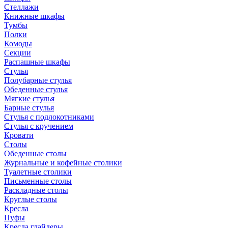
Стеллажи
Книжные шкафы
Тумбы
Полки
Комоды
Секции
Распашные шкафы
Стулья
Полубарные стулья
Обеденные стулья
Мягкие стулья
Барные стулья
Стулья с подлокотниками
Стулья с кручением
Кровати
Столы
Обеденные столы
Журнальные и кофейные столики
Туалетные столики
Письменные столы
Раскладные столы
Круглые столы
Кресла
Пуфы
Кресла глайдеры