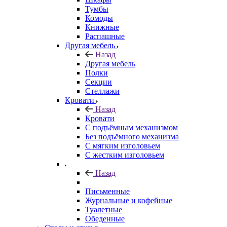
Тумбы
Комоды
Книжные
Распашные
Другая мебель
Назад
Другая мебель
Полки
Секции
Стеллажи
Кровати
Назад
Кровати
С подъёмным механизмом
Без подъёмного механизма
С мягким изголовьем
С жестким изголовьем
Назад
Письменные
Журнальные и кофейные
Туалетные
Обеденные