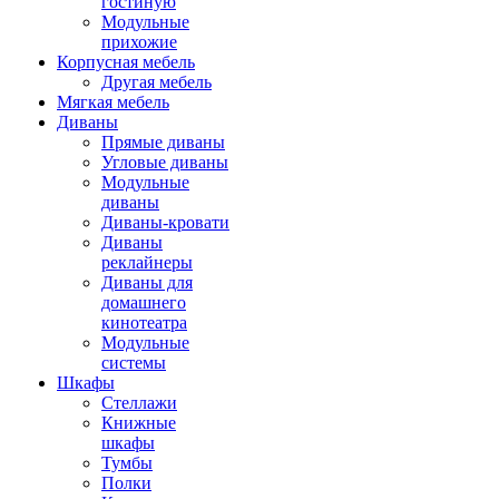
гостиную
Модульные
прихожие
Корпусная мебель
Другая мебель
Мягкая мебель
Диваны
Прямые диваны
Угловые диваны
Модульные
диваны
Диваны-кровати
Диваны
реклайнеры
Диваны для
домашнего
кинотеатра
Модульные
системы
Шкафы
Стеллажи
Книжные
шкафы
Тумбы
Полки