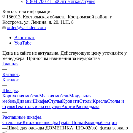
8-804-700-41-50
Опт мягкая/стулья
Контактная информация
156013, Костромская область, Костромской район, г.
Кострома, ул. Ленина, д. 20, Н.П. 8
order@vashden.com
Вконтакте
YouTube
Цена на сайте не актуальна. Действующую цену уточняйте у
менеджера. Приносим извинения за неудобства
Главная
—
Каталог
Каталог
—
Шкафы
Корпусная мебель
Мягкая мебель
Модульная
мебель
Диваны
Шкафы
Стулья
Кровати
Столы
Кресла
Столы и
стулья
Текстиль и аксессуары
Акции
Распродажа
—
Распашные шкафы
Стеллажи
Книжные шкафы
Тумбы
Полки
Комоды
Секции
—
Шкаф для одежды ДОМЕНИКА, ШО-02(зр), фасад зеркало