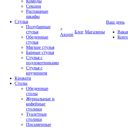
Комоды
Секции
Распашные
шкафы
Стулья
Ваш день
Полубарные
стулья
Блог
Магазины
Вака
Акции
Обеденные
Конт
стулья
Мягкие стулья
Барные стулья
Стулья с
подлокотниками
Стулья с
кручением
Кровати
Столы
Обеденные
столы
Журнальные и
кофейные
столики
Туалетные
столики
Письменные