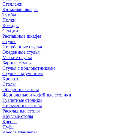
Стеллажи
Книжные шкафы
Тумбы
Полки
Комоды
Секции
Распашные шкафы
Стулья
Полубарные стулья
Обеденные стулья
Мягкие стулья
Барные стулья
Стулья с подлокотниками
Стулья с кручением
Кровати
Столы
Обеденные столы
Журнальные и кофейные столики
Туалетные столики
Письменные столы
Раскладные столы
Круглые столы
Кресла
Пуфы
Кресла глайдеры