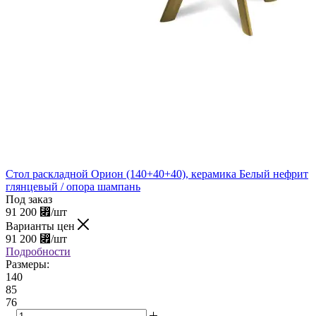
Стол раскладной Орион (140+40+40), керамика Белый нефрит
глянцевый / опора шампань
Под заказ
91 200
⃏
/шт
Варианты цен
91 200
⃏
/шт
Подробности
Размеры:
140
85
76