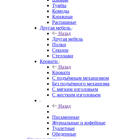
Тумбы
Комоды
Книжные
Распашные
Другая мебель
Назад
Другая мебель
Полки
Секции
Стеллажи
Кровати
Назад
Кровати
С подъёмным механизмом
Без подъёмного механизма
С мягким изголовьем
С жестким изголовьем
Назад
Письменные
Журнальные и кофейные
Туалетные
Обеденные