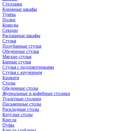
Стеллажи
Книжные шкафы
Тумбы
Полки
Комоды
Секции
Распашные шкафы
Стулья
Полубарные стулья
Обеденные стулья
Мягкие стулья
Барные стулья
Стулья с подлокотниками
Стулья с кручением
Кровати
Столы
Обеденные столы
Журнальные и кофейные столики
Туалетные столики
Письменные столы
Раскладные столы
Круглые столы
Кресла
Пуфы
Кресла глайдеры