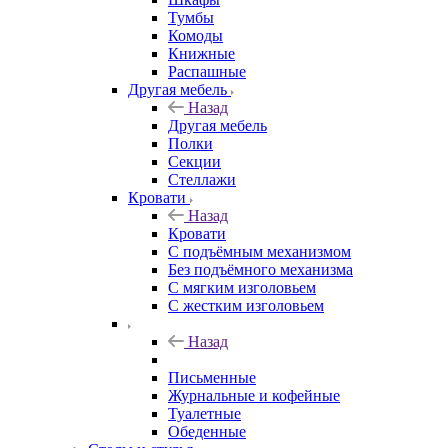
Тумбы
Комоды
Книжные
Распашные
Другая мебель
Назад
Другая мебель
Полки
Секции
Стеллажи
Кровати
Назад
Кровати
С подъёмным механизмом
Без подъёмного механизма
С мягким изголовьем
С жестким изголовьем
Назад
Письменные
Журнальные и кофейные
Туалетные
Обеденные