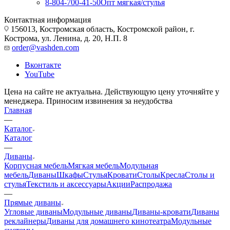
8-804-700-41-50
Опт мягкая/стулья
Контактная информация
156013, Костромская область, Костромской район, г.
Кострома, ул. Ленина, д. 20, Н.П. 8
order@vashden.com
Вконтакте
YouTube
Цена на сайте не актуальна. Действующую цену уточняйте у
менеджера. Приносим извинения за неудобства
Главная
—
Каталог
Каталог
—
Диваны
Корпусная мебель
Мягкая мебель
Модульная
мебель
Диваны
Шкафы
Стулья
Кровати
Столы
Кресла
Столы и
стулья
Текстиль и аксессуары
Акции
Распродажа
—
Прямые диваны
Угловые диваны
Модульные диваны
Диваны-кровати
Диваны
реклайнеры
Диваны для домашнего кинотеатра
Модульные