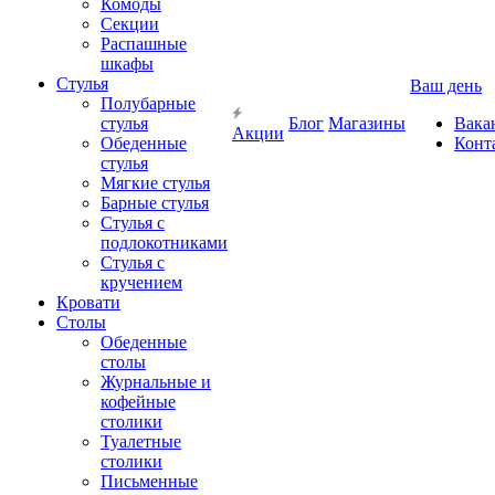
Комоды
Секции
Распашные
шкафы
Стулья
Ваш день
Полубарные
стулья
Блог
Магазины
Вака
Акции
Обеденные
Конт
стулья
Мягкие стулья
Барные стулья
Стулья с
подлокотниками
Стулья с
кручением
Кровати
Столы
Обеденные
столы
Журнальные и
кофейные
столики
Туалетные
столики
Письменные