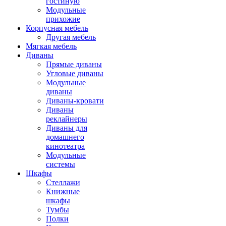
гостиную
Модульные
прихожие
Корпусная мебель
Другая мебель
Мягкая мебель
Диваны
Прямые диваны
Угловые диваны
Модульные
диваны
Диваны-кровати
Диваны
реклайнеры
Диваны для
домашнего
кинотеатра
Модульные
системы
Шкафы
Стеллажи
Книжные
шкафы
Тумбы
Полки