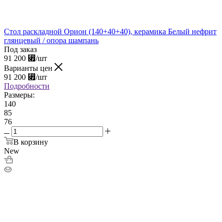
Стол раскладной Орион (140+40+40), керамика Белый нефрит
глянцевый / опора шампань
Под заказ
91 200
⃏
/шт
Варианты цен
91 200
⃏
/шт
Подробности
Размеры:
140
85
76
В корзину
New