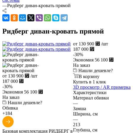
системы
—
Ридберг диван-кровать прямой
Ридберг диван-кровать прямой
от
130 900
⃏
/шт
187 000
⃏
-
30
%
Экономия
56 100
⃏
На заказ
Нашли дешевле?
от
130 900
⃏
/шт
В корзину
187 000
⃏
Купить в 1 клик
-
30
%
3D просмотр / AR примерка
Экономия
56 100
⃏
Характеристики
На заказ
Материал обивки
Нашли дешевле?
—
Обивка
Замша
+184
Ширина, см
—
213
Глубина, см
Базовая комплектация РИДБЕРГ в