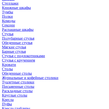
Стеллажи
Книжные шкафы
Тумбы
Полки
Комоды
Секции
Распашные шкафы
Стулья
Полубарные стулья
Обеденные стулья
Мягкие стулья
Барные стулья
Стулья с подлокотниками
Стулья с кручением
Кровати
Столы
Обеденные столы
Журнальные и кофейные столики
Туалетные столики
Письменные столы
Раскладные столы
Круглые столы
Кресла
Пуфы
Кресла глайдеры