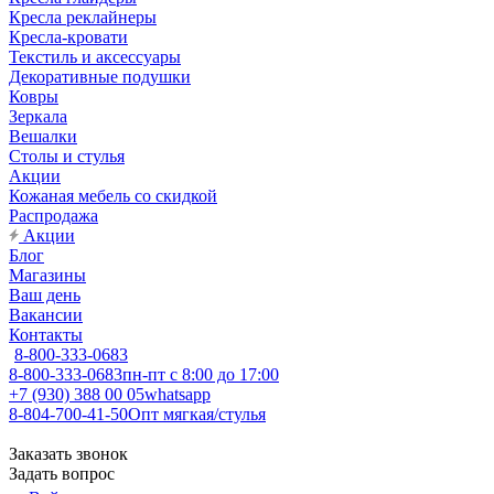
Кресла реклайнеры
Кресла-кровати
Текстиль и аксессуары
Декоративные подушки
Ковры
Зеркала
Вешалки
Столы и стулья
Акции
Кожаная мебель со скидкой
Распродажа
Акции
Блог
Магазины
Ваш день
Вакансии
Контакты
8-800-333-0683
8-800-333-0683
пн-пт с 8:00 до 17:00
+7 (930) 388 00 05
whatsapp
8-804-700-41-50
Опт мягкая/стулья
Заказать звонок
Задать вопрос