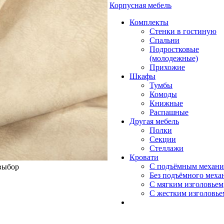
Корпусная мебель
Комплекты
Стенки в гостиную
Спальни
Подростковые
(молодежные)
Прихожие
Шкафы
Тумбы
Комоды
Книжные
Распашные
Другая мебель
Полки
Секции
Стеллажи
Кровати
С подъёмным механ
 выбор
Без подъёмного меха
С мягким изголовьем
С жестким изголовье