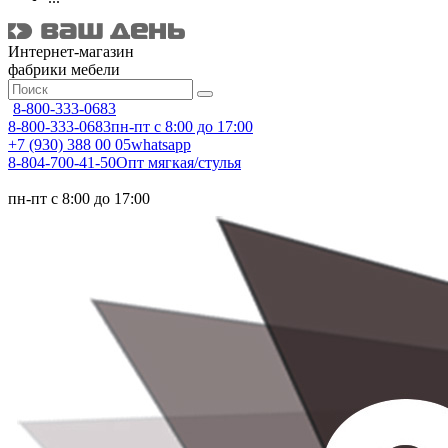
Интернет-магазин
фабрики мебели
8-800-333-0683
8-800-333-0683
пн-пт с 8:00 до 17:00
+7 (930) 388 00 05
whatsapp
8-804-700-41-50
Опт мягкая/стулья
пн-пт с 8:00 до 17:00