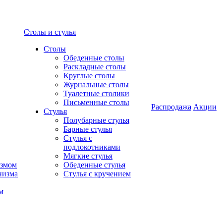
Столы и стулья
Столы
Обеденные столы
Раскладные столы
Круглые столы
Журнальные столы
Туалетные столики
Письменные столы
Распродажа
Акции
Стулья
Полубарные стулья
Барные стулья
Стулья с
подлокотниками
Мягкие стулья
измом
Обеденные стулья
низма
Стулья с кручением
м