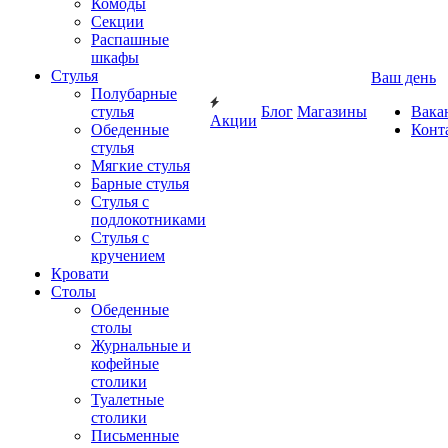
Комоды
Секции
Распашные
шкафы
Стулья
Ваш день
Полубарные
стулья
Блог
Магазины
Вака
Акции
Обеденные
Конт
стулья
Мягкие стулья
Барные стулья
Стулья с
подлокотниками
Стулья с
кручением
Кровати
Столы
Обеденные
столы
Журнальные и
кофейные
столики
Туалетные
столики
Письменные