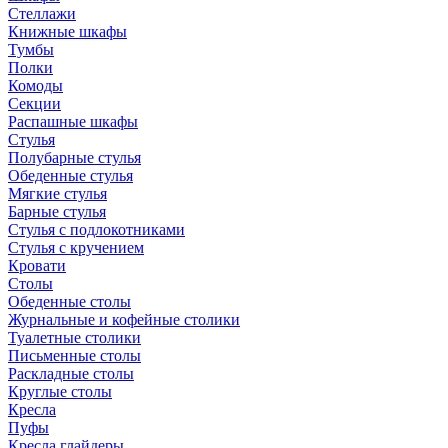
Стеллажи
Книжные шкафы
Тумбы
Полки
Комоды
Секции
Распашные шкафы
Стулья
Полубарные стулья
Обеденные стулья
Мягкие стулья
Барные стулья
Стулья с подлокотниками
Стулья с кручением
Кровати
Столы
Обеденные столы
Журнальные и кофейные столики
Туалетные столики
Письменные столы
Раскладные столы
Круглые столы
Кресла
Пуфы
Кресла глайдеры