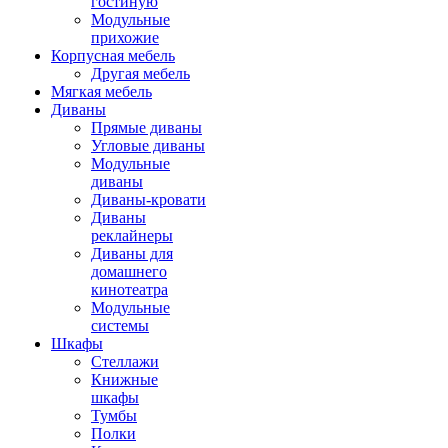
гостиную
Модульные
прихожие
Корпусная мебель
Другая мебель
Мягкая мебель
Диваны
Прямые диваны
Угловые диваны
Модульные
диваны
Диваны-кровати
Диваны
реклайнеры
Диваны для
домашнего
кинотеатра
Модульные
системы
Шкафы
Стеллажи
Книжные
шкафы
Тумбы
Полки