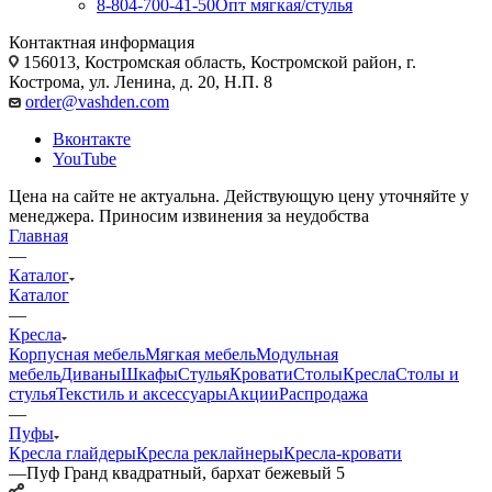
8-804-700-41-50
Опт мягкая/стулья
Контактная информация
156013, Костромская область, Костромской район, г.
Кострома, ул. Ленина, д. 20, Н.П. 8
order@vashden.com
Вконтакте
YouTube
Цена на сайте не актуальна. Действующую цену уточняйте у
менеджера. Приносим извинения за неудобства
Главная
—
Каталог
Каталог
—
Кресла
Корпусная мебель
Мягкая мебель
Модульная
мебель
Диваны
Шкафы
Стулья
Кровати
Столы
Кресла
Столы и
стулья
Текстиль и аксессуары
Акции
Распродажа
—
Пуфы
Кресла глайдеры
Кресла реклайнеры
Кресла-кровати
—
Пуф Гранд квадратный, бархат бежевый 5