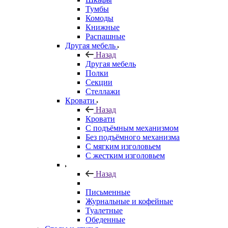
Тумбы
Комоды
Книжные
Распашные
Другая мебель
Назад
Другая мебель
Полки
Секции
Стеллажи
Кровати
Назад
Кровати
С подъёмным механизмом
Без подъёмного механизма
С мягким изголовьем
С жестким изголовьем
Назад
Письменные
Журнальные и кофейные
Туалетные
Обеденные