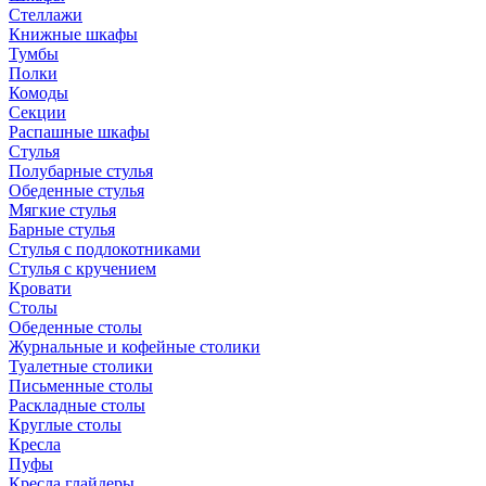
Стеллажи
Книжные шкафы
Тумбы
Полки
Комоды
Секции
Распашные шкафы
Стулья
Полубарные стулья
Обеденные стулья
Мягкие стулья
Барные стулья
Стулья с подлокотниками
Стулья с кручением
Кровати
Столы
Обеденные столы
Журнальные и кофейные столики
Туалетные столики
Письменные столы
Раскладные столы
Круглые столы
Кресла
Пуфы
Кресла глайдеры