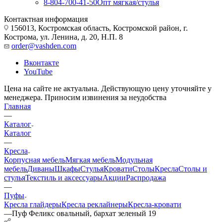
8-804-700-41-50
Опт мягкая/стулья
Контактная информация
156013, Костромская область, Костромской район, г.
Кострома, ул. Ленина, д. 20, Н.П. 8
order@vashden.com
Вконтакте
YouTube
Цена на сайте не актуальна. Действующую цену уточняйте у
менеджера. Приносим извинения за неудобства
Главная
—
Каталог
Каталог
—
Кресла
Корпусная мебель
Мягкая мебель
Модульная
мебель
Диваны
Шкафы
Стулья
Кровати
Столы
Кресла
Столы и
стулья
Текстиль и аксессуары
Акции
Распродажа
—
Пуфы
Кресла глайдеры
Кресла реклайнеры
Кресла-кровати
—
Пуф Феликс овальный, бархат зеленый 19