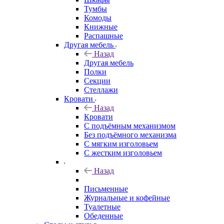
Тумбы
Комоды
Книжные
Распашные
Другая мебель
Назад
Другая мебель
Полки
Секции
Стеллажи
Кровати
Назад
Кровати
С подъёмным механизмом
Без подъёмного механизма
С мягким изголовьем
С жестким изголовьем
Назад
Письменные
Журнальные и кофейные
Туалетные
Обеденные