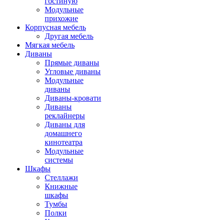
гостиную
Модульные
прихожие
Корпусная мебель
Другая мебель
Мягкая мебель
Диваны
Прямые диваны
Угловые диваны
Модульные
диваны
Диваны-кровати
Диваны
реклайнеры
Диваны для
домашнего
кинотеатра
Модульные
системы
Шкафы
Стеллажи
Книжные
шкафы
Тумбы
Полки