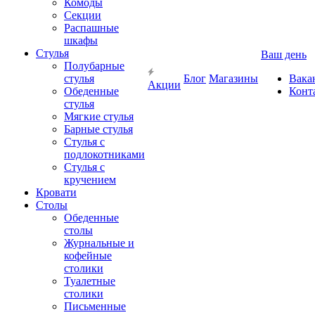
Комоды
Секции
Распашные
шкафы
Стулья
Ваш день
Полубарные
стулья
Блог
Магазины
Вака
Акции
Обеденные
Конт
стулья
Мягкие стулья
Барные стулья
Стулья с
подлокотниками
Стулья с
кручением
Кровати
Столы
Обеденные
столы
Журнальные и
кофейные
столики
Туалетные
столики
Письменные