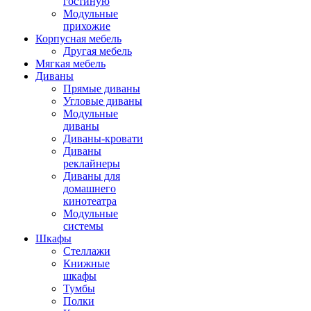
гостиную
Модульные
прихожие
Корпусная мебель
Другая мебель
Мягкая мебель
Диваны
Прямые диваны
Угловые диваны
Модульные
диваны
Диваны-кровати
Диваны
реклайнеры
Диваны для
домашнего
кинотеатра
Модульные
системы
Шкафы
Стеллажи
Книжные
шкафы
Тумбы
Полки