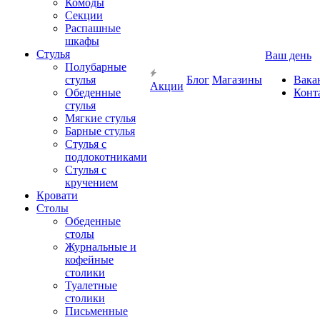
Комоды
Секции
Распашные
шкафы
Стулья
Ваш день
Полубарные
стулья
Блог
Магазины
Вака
Акции
Обеденные
Конт
стулья
Мягкие стулья
Барные стулья
Стулья с
подлокотниками
Стулья с
кручением
Кровати
Столы
Обеденные
столы
Журнальные и
кофейные
столики
Туалетные
столики
Письменные