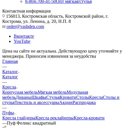
8-804-700-41-50
Опт мягкая/стулья
Контактная информация
156013, Костромская область, Костромской район, г.
Кострома, ул. Ленина, д. 20, Н.П. 8
order@vashden.com
Вконтакте
YouTube
Цена на сайте не актуальна. Действующую цену уточняйте у
менеджера. Приносим извинения за неудобства
Главная
—
Каталог
Каталог
—
Кресла
Корпусная мебель
Мягкая мебель
Модульная
мебель
Диваны
Шкафы
Стулья
Кровати
Столы
Кресла
Столы и
стулья
Текстиль и аксессуары
Акции
Распродажа
—
Пуфы
Кресла глайдеры
Кресла реклайнеры
Кресла-кровати
—
Пуф Феликс квадратный