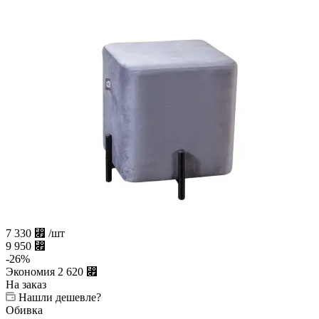
7 330
⃏
/шт
9 950
⃏
-
26
%
Экономия
2 620
⃏
На заказ
Нашли дешевле?
Обивка