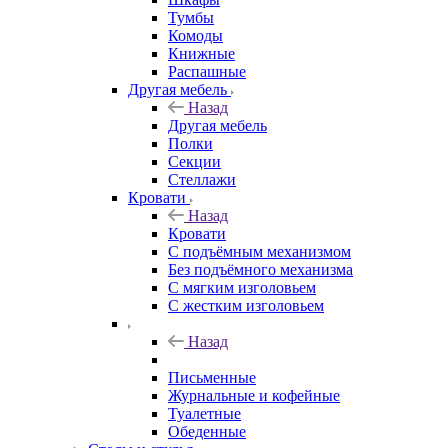
Тумбы
Комоды
Книжные
Распашные
Другая мебель
Назад
Другая мебель
Полки
Секции
Стеллажи
Кровати
Назад
Кровати
С подъёмным механизмом
Без подъёмного механизма
С мягким изголовьем
С жестким изголовьем
Назад
Письменные
Журнальные и кофейные
Туалетные
Обеденные