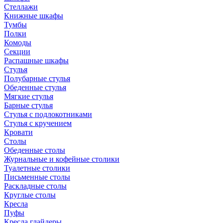
Стеллажи
Книжные шкафы
Тумбы
Полки
Комоды
Секции
Распашные шкафы
Стулья
Полубарные стулья
Обеденные стулья
Мягкие стулья
Барные стулья
Стулья с подлокотниками
Стулья с кручением
Кровати
Столы
Обеденные столы
Журнальные и кофейные столики
Туалетные столики
Письменные столы
Раскладные столы
Круглые столы
Кресла
Пуфы
Кресла глайдеры