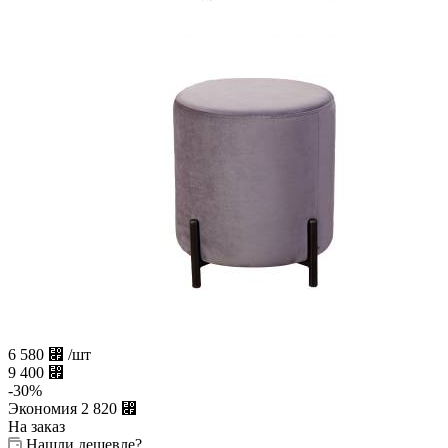
6 580
⃏
/шт
9 400
⃏
-
30
%
Экономия
2 820
⃏
На заказ
Нашли дешевле?