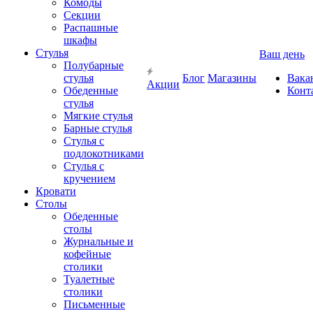
Комоды
Секции
Распашные
шкафы
Стулья
Ваш день
Полубарные
стулья
Блог
Магазины
Вака
Акции
Обеденные
Конт
стулья
Мягкие стулья
Барные стулья
Стулья с
подлокотниками
Стулья с
кручением
Кровати
Столы
Обеденные
столы
Журнальные и
кофейные
столики
Туалетные
столики
Письменные