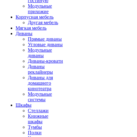
гостиную
Модульные
прихожие
Корпусная мебель
Другая мебель
Мягкая мебель
Диваны
Прямые диваны
Угловые диваны
Модульные
диваны
Диваны-кровати
Диваны
реклайнеры
Диваны для
домашнего
кинотеатра
Модульные
системы
Шкафы
Стеллажи
Книжные
шкафы
Тумбы
Полки