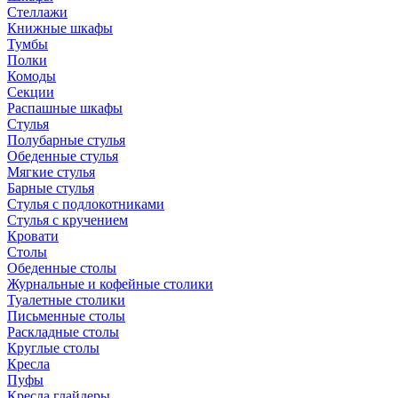
Стеллажи
Книжные шкафы
Тумбы
Полки
Комоды
Секции
Распашные шкафы
Стулья
Полубарные стулья
Обеденные стулья
Мягкие стулья
Барные стулья
Стулья с подлокотниками
Стулья с кручением
Кровати
Столы
Обеденные столы
Журнальные и кофейные столики
Туалетные столики
Письменные столы
Раскладные столы
Круглые столы
Кресла
Пуфы
Кресла глайдеры