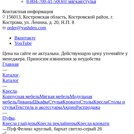
8-804-700-41-50
Опт мягкая/стулья
Контактная информация
156013, Костромская область, Костромской район, г.
Кострома, ул. Ленина, д. 20, Н.П. 8
order@vashden.com
Вконтакте
YouTube
Цена на сайте не актуальна. Действующую цену уточняйте у
менеджера. Приносим извинения за неудобства
Главная
—
Каталог
Каталог
—
Кресла
Корпусная мебель
Мягкая мебель
Модульная
мебель
Диваны
Шкафы
Стулья
Кровати
Столы
Кресла
Столы и
стулья
Текстиль и аксессуары
Акции
Распродажа
—
Пуфы
Кресла глайдеры
Кресла реклайнеры
Кресла-кровати
—
Пуф Феликс круглый, бархат светло-серый 26