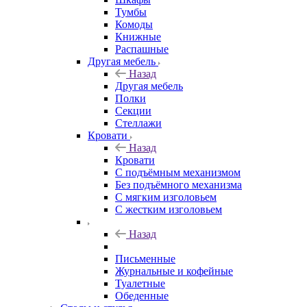
Тумбы
Комоды
Книжные
Распашные
Другая мебель
Назад
Другая мебель
Полки
Секции
Стеллажи
Кровати
Назад
Кровати
С подъёмным механизмом
Без подъёмного механизма
С мягким изголовьем
С жестким изголовьем
Назад
Письменные
Журнальные и кофейные
Туалетные
Обеденные