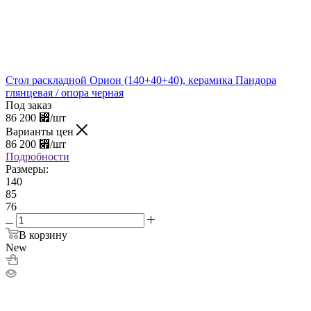
Стол раскладной Орион (140+40+40), керамика Пандора
глянцевая / опора черная
Под заказ
86 200
⃏
/шт
Варианты цен
86 200
⃏
/шт
Подробности
Размеры:
140
85
76
В корзину
New