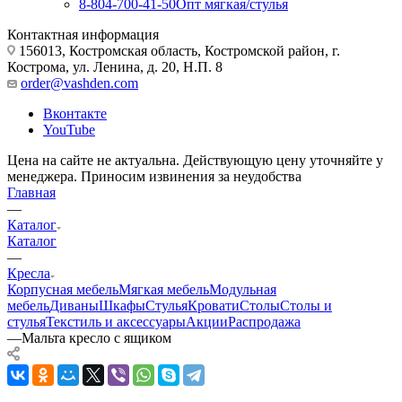
8-804-700-41-50
Опт мягкая/стулья
Контактная информация
156013, Костромская область, Костромской район, г.
Кострома, ул. Ленина, д. 20, Н.П. 8
order@vashden.com
Вконтакте
YouTube
Цена на сайте не актуальна. Действующую цену уточняйте у
менеджера. Приносим извинения за неудобства
Главная
—
Каталог
Каталог
—
Кресла
Корпусная мебель
Мягкая мебель
Модульная
мебель
Диваны
Шкафы
Стулья
Кровати
Столы
Столы и
стулья
Текстиль и аксессуары
Акции
Распродажа
—
Мальта кресло с ящиком