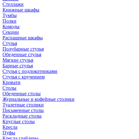
Стеллажи
Книжные шкафы
Тумбы
Полки
Комоды
Секции
Распашные шкафы
Стулья
Полубарные стулья
Обеденные стулья
Мягкие стулья
Барные стулья
Стулья с подлокотниками
Стулья с кручением
Кровати
Столы
Обеденные столы
Журнальные и кофейные столики
Туалетные столики
Письменные столы
Раскладные столы
Круглые столы
Кресла
Пуфы
Кресла глайдеры