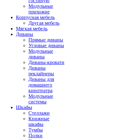
гостиную
Модульные
прихожие
Корпусная мебель
Другая мебель
Мягкая мебель
Диваны
Прямые диваны
Угловые диваны
Модульные
диваны
Диваны-кровати
Диваны
реклайнеры
Диваны для
домашнего
кинотеатра
Модульные
системы
Шкафы
Стеллажи
Книжные
шкафы
Тумбы
Полки