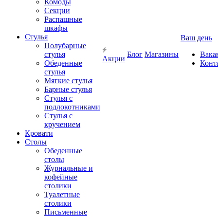
Комоды
Секции
Распашные
шкафы
Стулья
Ваш день
Полубарные
стулья
Блог
Магазины
Вака
Акции
Обеденные
Конт
стулья
Мягкие стулья
Барные стулья
Стулья с
подлокотниками
Стулья с
кручением
Кровати
Столы
Обеденные
столы
Журнальные и
кофейные
столики
Туалетные
столики
Письменные