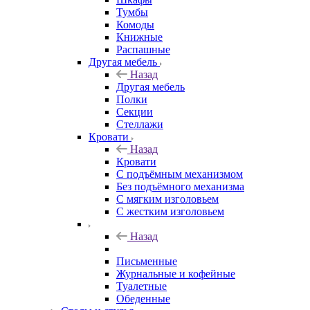
Тумбы
Комоды
Книжные
Распашные
Другая мебель
Назад
Другая мебель
Полки
Секции
Стеллажи
Кровати
Назад
Кровати
С подъёмным механизмом
Без подъёмного механизма
С мягким изголовьем
С жестким изголовьем
Назад
Письменные
Журнальные и кофейные
Туалетные
Обеденные