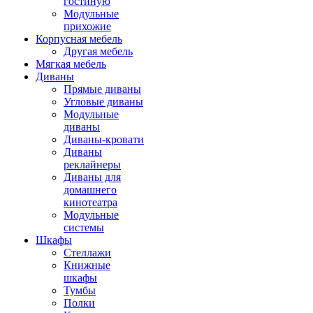
гостиную
Модульные
прихожие
Корпусная мебель
Другая мебель
Мягкая мебель
Диваны
Прямые диваны
Угловые диваны
Модульные
диваны
Диваны-кровати
Диваны
реклайнеры
Диваны для
домашнего
кинотеатра
Модульные
системы
Шкафы
Стеллажи
Книжные
шкафы
Тумбы
Полки