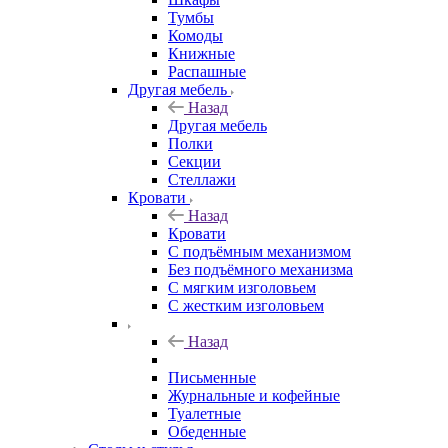
Тумбы
Комоды
Книжные
Распашные
Другая мебель
Назад
Другая мебель
Полки
Секции
Стеллажи
Кровати
Назад
Кровати
С подъёмным механизмом
Без подъёмного механизма
С мягким изголовьем
С жестким изголовьем
Назад
Письменные
Журнальные и кофейные
Туалетные
Обеденные