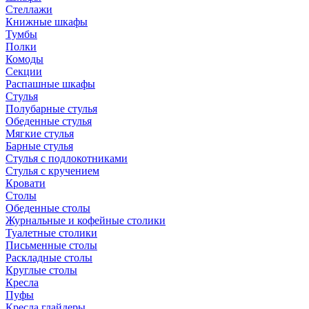
Стеллажи
Книжные шкафы
Тумбы
Полки
Комоды
Секции
Распашные шкафы
Стулья
Полубарные стулья
Обеденные стулья
Мягкие стулья
Барные стулья
Стулья с подлокотниками
Стулья с кручением
Кровати
Столы
Обеденные столы
Журнальные и кофейные столики
Туалетные столики
Письменные столы
Раскладные столы
Круглые столы
Кресла
Пуфы
Кресла глайдеры