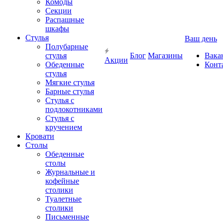
Комоды
Секции
Распашные
шкафы
Стулья
Ваш день
Полубарные
стулья
Блог
Магазины
Вака
Акции
Обеденные
Конт
стулья
Мягкие стулья
Барные стулья
Стулья с
подлокотниками
Стулья с
кручением
Кровати
Столы
Обеденные
столы
Журнальные и
кофейные
столики
Туалетные
столики
Письменные