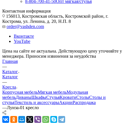
8-804-700-41-50
Опт мягкая/стулья
Контактная информация
156013, Костромская область, Костромской район, г.
Кострома, ул. Ленина, д. 20, Н.П. 8
order@vashden.com
Вконтакте
YouTube
Цена на сайте не актуальна. Действующую цену уточняйте у
менеджера. Приносим извинения за неудобства
Главная
—
Каталог
Каталог
—
Кресла
Корпусная мебель
Мягкая мебель
Модульная
мебель
Диваны
Шкафы
Стулья
Кровати
Столы
Столы и
стулья
Текстиль и аксессуары
Акции
Распродажа
—
Луиза-01 кресло