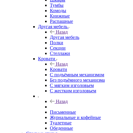
Тумбы
Комоды
Книжные
Распашные
Другая мебель
Назад
Другая мебель
Полки
Секции
Стеллажи
Кровати
Назад
Кровати
С подъёмным механизмом
Без подъёмного механизма
С мягким изголовьем
С жестким изголовьем
Назад
Письменные
Журнальные и кофейные
Туалетные
Обеденные