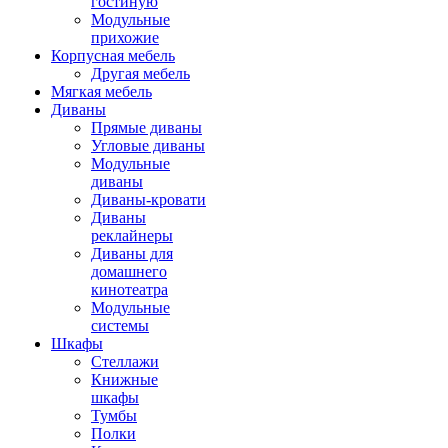
гостиную
Модульные
прихожие
Корпусная мебель
Другая мебель
Мягкая мебель
Диваны
Прямые диваны
Угловые диваны
Модульные
диваны
Диваны-кровати
Диваны
реклайнеры
Диваны для
домашнего
кинотеатра
Модульные
системы
Шкафы
Стеллажи
Книжные
шкафы
Тумбы
Полки