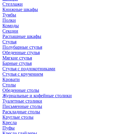
Стеллажи
Книжные шкафы
Тумбы
Полки
Комоды
Секции
Распашные шкафы
Стулья
Полубарные стулья
Обеденные стулья
Мягкие стулья
Барные стулья
Стулья с подлокотниками
Стулья с кручением
Кровати
Столы
Обеденные столы
Журнальные и кофейные столики
Туалетные столики
Письменные столы
Раскладные столы
Круглые столы
Кресла
Пуфы
Кресла глайдеры