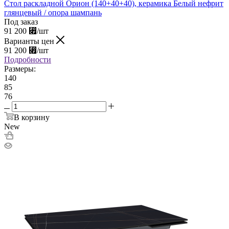
Стол раскладной Орион (140+40+40), керамика Белый нефрит
глянцевый / опора шампань
Под заказ
91 200
⃏
/шт
Варианты цен
91 200
⃏
/шт
Подробности
Размеры:
140
85
76
В корзину
New