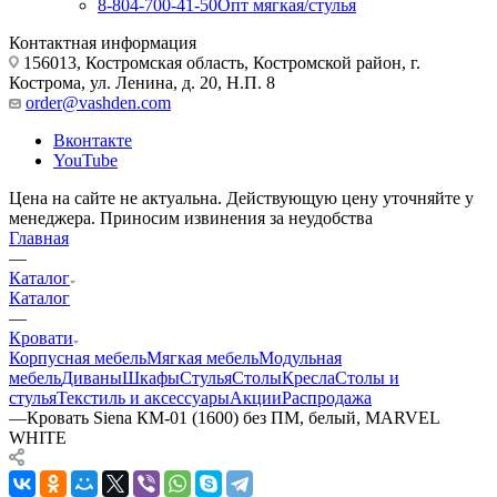
8-804-700-41-50
Опт мягкая/стулья
Контактная информация
156013, Костромская область, Костромской район, г.
Кострома, ул. Ленина, д. 20, Н.П. 8
order@vashden.com
Вконтакте
YouTube
Цена на сайте не актуальна. Действующую цену уточняйте у
менеджера. Приносим извинения за неудобства
Главная
—
Каталог
Каталог
—
Кровати
Корпусная мебель
Мягкая мебель
Модульная
мебель
Диваны
Шкафы
Стулья
Столы
Кресла
Столы и
стулья
Текстиль и аксессуары
Акции
Распродажа
—
Кровать Siena КМ-01 (1600) без ПМ, белый, MARVEL
WHITE