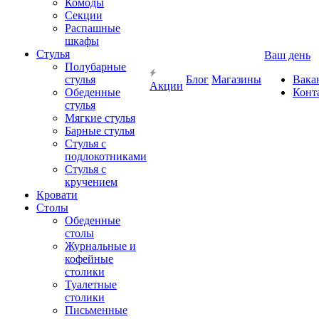
Комоды
Секции
Распашные
шкафы
Стулья
Ваш день
Полубарные
стулья
Блог
Магазины
Вака
Акции
Обеденные
Конт
стулья
Мягкие стулья
Барные стулья
Стулья с
подлокотниками
Стулья с
кручением
Кровати
Столы
Обеденные
столы
Журнальные и
кофейные
столики
Туалетные
столики
Письменные