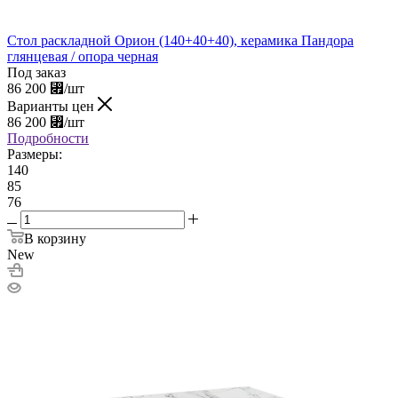
Стол раскладной Орион (140+40+40), керамика Пандора
глянцевая / опора черная
Под заказ
86 200
⃏
/шт
Варианты цен
86 200
⃏
/шт
Подробности
Размеры:
140
85
76
В корзину
New