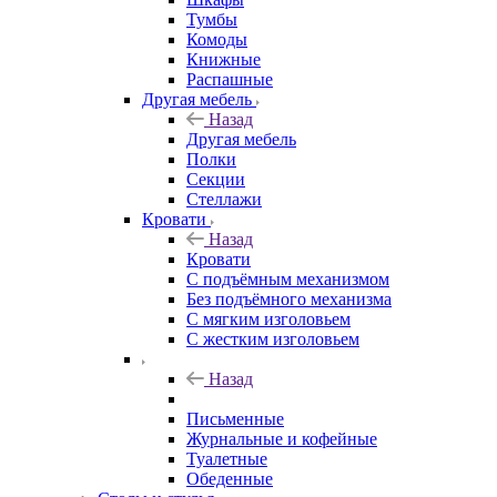
Тумбы
Комоды
Книжные
Распашные
Другая мебель
Назад
Другая мебель
Полки
Секции
Стеллажи
Кровати
Назад
Кровати
С подъёмным механизмом
Без подъёмного механизма
С мягким изголовьем
С жестким изголовьем
Назад
Письменные
Журнальные и кофейные
Туалетные
Обеденные