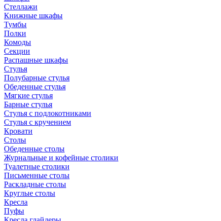
Стеллажи
Книжные шкафы
Тумбы
Полки
Комоды
Секции
Распашные шкафы
Стулья
Полубарные стулья
Обеденные стулья
Мягкие стулья
Барные стулья
Стулья с подлокотниками
Стулья с кручением
Кровати
Столы
Обеденные столы
Журнальные и кофейные столики
Туалетные столики
Письменные столы
Раскладные столы
Круглые столы
Кресла
Пуфы
Кресла глайдеры