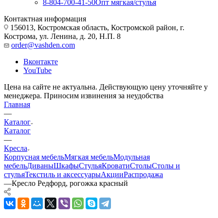
8-804-700-41-50
Опт мягкая/стулья
Контактная информация
156013, Костромская область, Костромской район, г.
Кострома, ул. Ленина, д. 20, Н.П. 8
order@vashden.com
Вконтакте
YouTube
Цена на сайте не актуальна. Действующую цену уточняйте у
менеджера. Приносим извинения за неудобства
Главная
—
Каталог
Каталог
—
Кресла
Корпусная мебель
Мягкая мебель
Модульная
мебель
Диваны
Шкафы
Стулья
Кровати
Столы
Столы и
стулья
Текстиль и аксессуары
Акции
Распродажа
—
Кресло Редфорд, рогожка красный