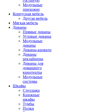
гостиную
Модульные
прихожие
Корпусная мебель
Другая мебель
Мягкая мебель
Диваны
Прямые диваны
Угловые диваны
Модульные
диваны
Диваны-кровати
Диваны
реклайнеры
Диваны для
домашнего
кинотеатра
Модульные
системы
Шкафы
Стеллажи
Книжные
шкафы
Тумбы
Полки