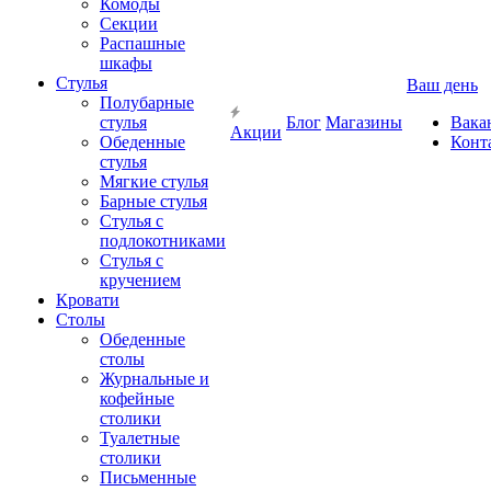
Комоды
Секции
Распашные
шкафы
Стулья
Ваш день
Полубарные
стулья
Блог
Магазины
Вака
Акции
Обеденные
Конт
стулья
Мягкие стулья
Барные стулья
Стулья с
подлокотниками
Стулья с
кручением
Кровати
Столы
Обеденные
столы
Журнальные и
кофейные
столики
Туалетные
столики
Письменные