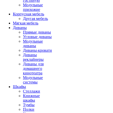
гостиную
Модульные
прихожие
Корпусная мебель
Другая мебель
Мягкая мебель
Диваны
Прямые диваны
Угловые диваны
Модульные
диваны
Диваны-кровати
Диваны
реклайнеры
Диваны для
домашнего
кинотеатра
Модульные
системы
Шкафы
Стеллажи
Книжные
шкафы
Тумбы
Полки