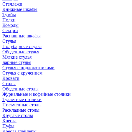
Стеллажи
Книжные шкафы
Тумбы
Полки
Комоды
Секции
Распашные шкафы
Стулья
Полубарные стулья
Обеденные стулья
Мягкие стулья
Барные стулья
Стулья с подлокотниками
Стулья с кручением
Кровати
Столы
Обеденные столы
Журнальные и кофейные столики
Туалетные столики
Письменные столы
Раскладные столы
Круглые столы
Кресла
Пуфы
Кресла глайдеры