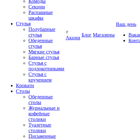
Комоды
Секции
Распашные
шкафы
Стулья
Ваш день
Полубарные
стулья
Блог
Магазины
Вака
Акции
Обеденные
Конт
стулья
Мягкие стулья
Барные стулья
Стулья с
подлокотниками
Стулья с
кручением
Кровати
Столы
Обеденные
столы
Журнальные и
кофейные
столики
Туалетные
столики
Письменные