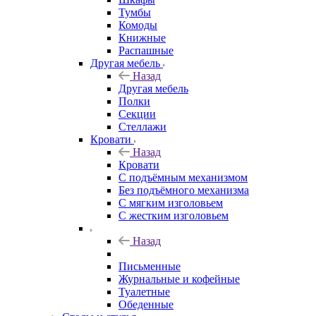
Тумбы
Комоды
Книжные
Распашные
Другая мебель
Назад
Другая мебель
Полки
Секции
Стеллажи
Кровати
Назад
Кровати
С подъёмным механизмом
Без подъёмного механизма
С мягким изголовьем
С жестким изголовьем
Назад
Письменные
Журнальные и кофейные
Туалетные
Обеденные