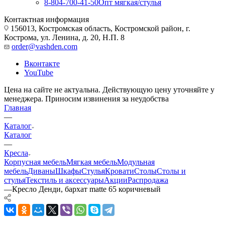
8-804-700-41-50
Опт мягкая/стулья
Контактная информация
156013, Костромская область, Костромской район, г.
Кострома, ул. Ленина, д. 20, Н.П. 8
order@vashden.com
Вконтакте
YouTube
Цена на сайте не актуальна. Действующую цену уточняйте у
менеджера. Приносим извинения за неудобства
Главная
—
Каталог
Каталог
—
Кресла
Корпусная мебель
Мягкая мебель
Модульная
мебель
Диваны
Шкафы
Стулья
Кровати
Столы
Столы и
стулья
Текстиль и аксессуары
Акции
Распродажа
—
Кресло Денди, бархат matte 65 коричневый