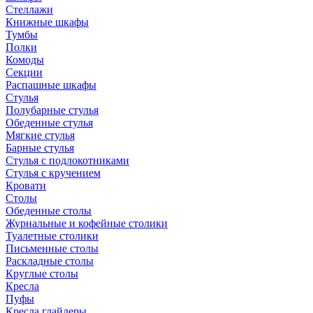
Стеллажи
Книжные шкафы
Тумбы
Полки
Комоды
Секции
Распашные шкафы
Стулья
Полубарные стулья
Обеденные стулья
Мягкие стулья
Барные стулья
Стулья с подлокотниками
Стулья с кручением
Кровати
Столы
Обеденные столы
Журнальные и кофейные столики
Туалетные столики
Письменные столы
Раскладные столы
Круглые столы
Кресла
Пуфы
Кресла глайдеры