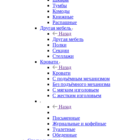
Тумбы
Комоды
Книжные
Распашные
Другая мебель
Назад
Другая мебель
Полки
Секции
Стеллажи
Кровати
Назад
Кровати
С подъёмным механизмом
Без подъёмного механизма
С мягким изголовьем
С жестким изголовьем
Назад
Письменные
Журнальные и кофейные
Туалетные
Обеденные