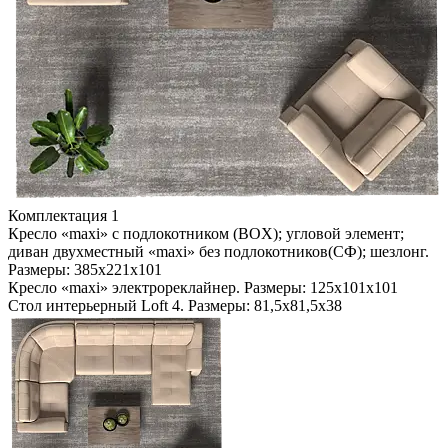
Комплектация 1
Кресло «maxi» с подлокотником (BOX); угловой элемент;
диван двухместный «maxi» без подлокотников(СФ); шезлонг.
Размеры: 385х221х101
Кресло «maxi» электрореклайнер. Размеры: 125х101х101
Стол интерьерный Loft 4. Размеры: 81,5х81,5х38