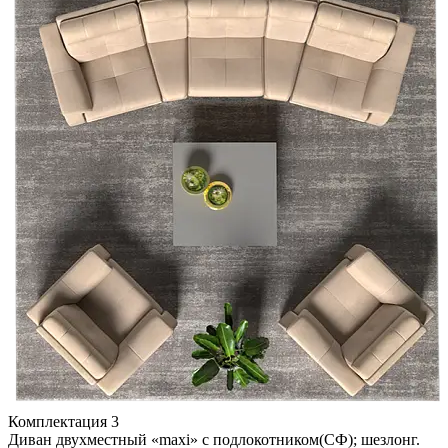
Комплектация 3
Диван двухместный «maxi» с подлокотником(СФ); шезлонг.