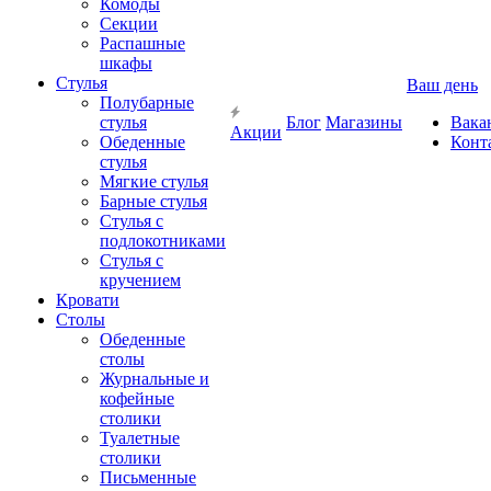
Комоды
Секции
Распашные
шкафы
Стулья
Ваш день
Полубарные
стулья
Блог
Магазины
Вака
Акции
Обеденные
Конт
стулья
Мягкие стулья
Барные стулья
Стулья с
подлокотниками
Стулья с
кручением
Кровати
Столы
Обеденные
столы
Журнальные и
кофейные
столики
Туалетные
столики
Письменные