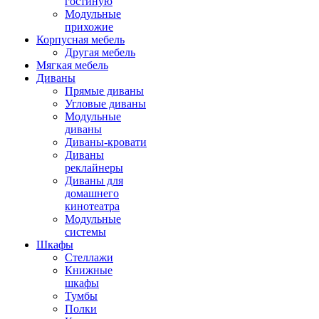
гостиную
Модульные
прихожие
Корпусная мебель
Другая мебель
Мягкая мебель
Диваны
Прямые диваны
Угловые диваны
Модульные
диваны
Диваны-кровати
Диваны
реклайнеры
Диваны для
домашнего
кинотеатра
Модульные
системы
Шкафы
Стеллажи
Книжные
шкафы
Тумбы
Полки