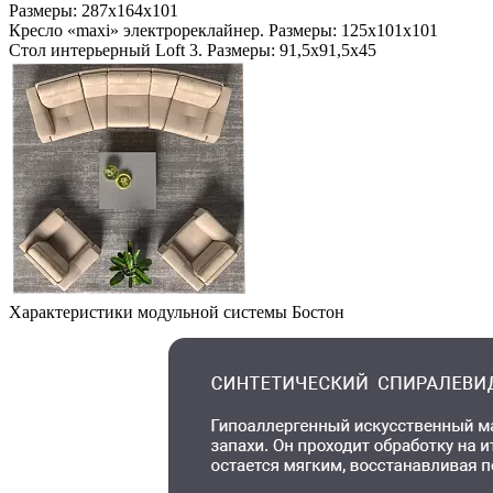
Размеры: 287х164х101
Кресло «maxi» электрореклайнер. Размеры: 125х101х101
Стол интерьерный Loft 3. Размеры: 91,5х91,5х45
Характеристики модульной системы Бостон